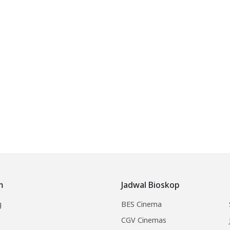
m
Jadwal Bioskop
g
BES Cinema
CGV Cinemas