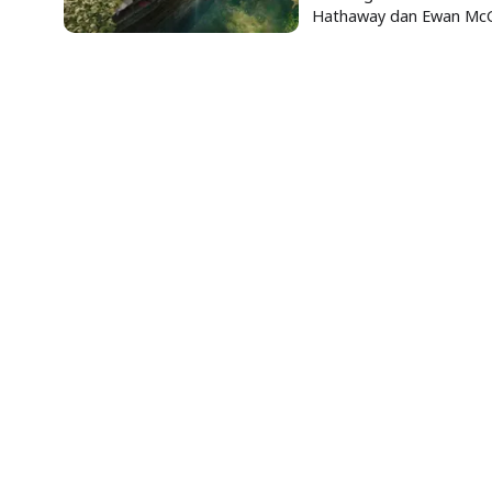
Hathaway dan Ewan McG