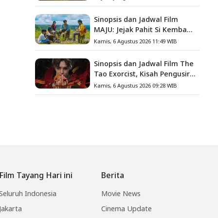
Keluarga
Sinopsis dan Jadwal Film
MAJU: Jejak Pahit Si Kembang
Gula, Misteri Hilangnya
Kamis, 6 Agustus 2026 11:49 WIB
Bagas di Lokasi Jambore
Sinopsis dan Jadwal Film The
Tao Exorcist, Kisah Pengusir
Setan Melawan Kutukan
Kamis, 6 Agustus 2026 09:28 WIB
Mematikan
Film Tayang Hari ini
Berita
Seluruh Indonesia
Movie News
Jakarta
Cinema Update