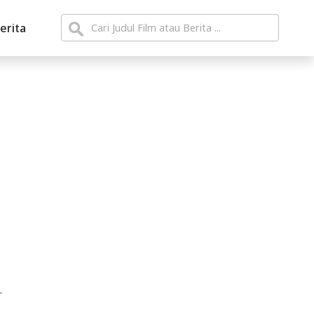
erita
.