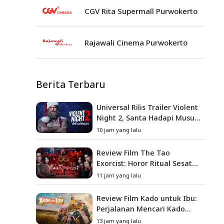
CGV Rita Supermall Purwokerto
Rajawali Cinema Purwokerto
Berita Terbaru
Universal Rilis Trailer Violent
Night 2, Santa Hadapi Musuh
Baru
10 jam yang lalu
Review Film The Tao
Exorcist: Horor Ritual Sesat
Taiwan yang Penuh Misteri
11 jam yang lalu
dan Teror Psikologis
Review Film Kado untuk Ibu:
Perjalanan Mencari Kado
yang Mengajarkan Arti
13 jam yang lalu