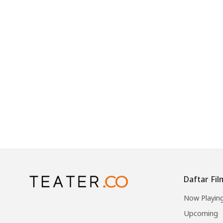
Daftar Fil
Now Playin
Upcoming