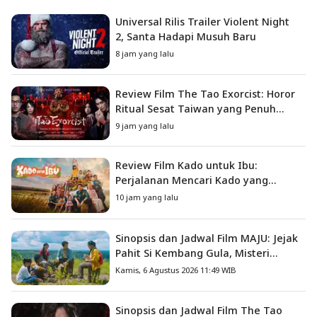
Universal Rilis Trailer Violent Night
2, Santa Hadapi Musuh Baru
8 jam yang lalu
Review Film The Tao Exorcist: Horor
Ritual Sesat Taiwan yang Penuh
Misteri dan Teror Psikologis
9 jam yang lalu
Review Film Kado untuk Ibu:
Perjalanan Mencari Kado yang
Mengajarkan Arti Keluarga
10 jam yang lalu
Sinopsis dan Jadwal Film MAJU: Jejak
Pahit Si Kembang Gula, Misteri
Hilangnya Bagas di Lokasi Jambore
Kamis, 6 Agustus 2026 11:49 WIB
Sinopsis dan Jadwal Film The Tao