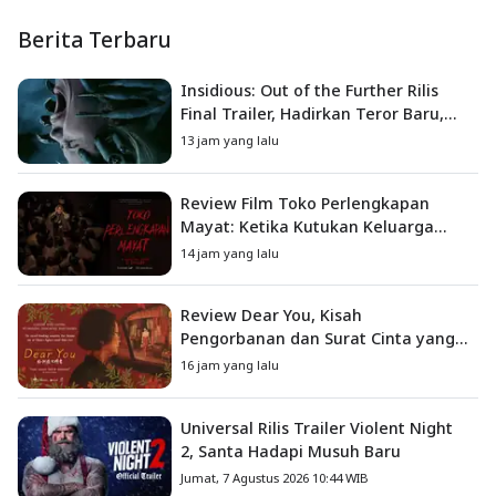
Berita Terbaru
Insidious: Out of the Further Rilis
Final Trailer, Hadirkan Teror Baru,
Iblis Kini Masuk ke Dunia Manusia
13 jam yang lalu
Review Film Toko Perlengkapan
Mayat: Ketika Kutukan Keluarga
Menjadi Sumber Teror yang
14 jam yang lalu
Sesungguhnya
Review Dear You, Kisah
Pengorbanan dan Surat Cinta yang
Menyentuh Hati
16 jam yang lalu
Universal Rilis Trailer Violent Night
2, Santa Hadapi Musuh Baru
Jumat, 7 Agustus 2026 10:44 WIB