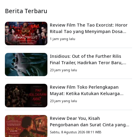
Berita Terbaru
Review Film The Tao Exorcist: Horor
Ritual Tao yang Menyimpan Dosa
Masa Lalu
1 jam yang lalu
Insidious: Out of the Further Rilis
Final Trailer, Hadirkan Teror Baru,
Iblis Kini Masuk ke Dunia Manusia
23 jam yang lalu
Review Film Toko Perlengkapan
Mayat: Ketika Kutukan Keluarga
Menjadi Sumber Teror yang
23 jam yang lalu
Sesungguhnya
Review Dear You, Kisah
Pengorbanan dan Surat Cinta yang
Menyentuh Hati
Sabtu, 8 Agustus 2026 08:11 WIB