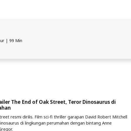
mur | 99 Min
railer The End of Oak Street, Teror Dinosaurus di
ahan
eet resmi dirilis. Film sci-fi thriller garapan David Robert Mitchell
dinosaurus di lingkungan perumahan dengan bintang Anne
regor.