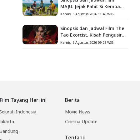
MAJU: Jejak Pahit Si Kembang
Gula, Misteri Hilangnya
Kamis, 6 Agustus 2026 11:49 WIB
Bagas di Lokasi Jambore
Sinopsis dan Jadwal Film The
Tao Exorcist, Kisah Pengusir
Setan Melawan Kutukan
Kamis, 6 Agustus 2026 09:28 WIB
Mematikan
Film Tayang Hari ini
Berita
Seluruh Indonesia
Movie News
Jakarta
Cinema Update
Bandung
Tentang