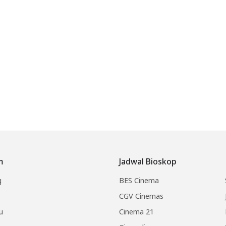
m
Jadwal Bioskop
g
BES Cinema
CGV Cinemas
u
Cinema 21