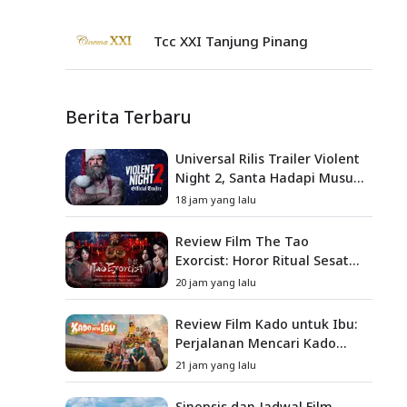
Tcc XXI Tanjung Pinang
Berita Terbaru
Universal Rilis Trailer Violent
Night 2, Santa Hadapi Musuh
Baru
18 jam yang lalu
Review Film The Tao
Exorcist: Horor Ritual Sesat
Taiwan yang Penuh Misteri
20 jam yang lalu
dan Teror Psikologis
Review Film Kado untuk Ibu:
Perjalanan Mencari Kado
yang Mengajarkan Arti
21 jam yang lalu
Keluarga
Sinopsis dan Jadwal Film