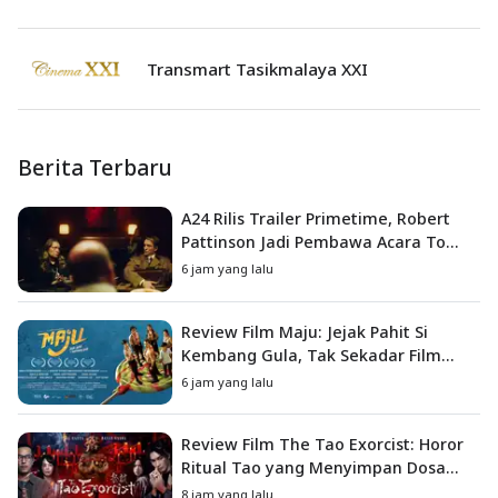
Transmart Tasikmalaya XXI
Berita Terbaru
A24 Rilis Trailer Primetime, Robert
Pattinson Jadi Pembawa Acara To
Catch a Predator
6 jam yang lalu
Review Film Maju: Jejak Pahit Si
Kembang Gula, Tak Sekadar Film
Petualangan Anak
6 jam yang lalu
Review Film The Tao Exorcist: Horor
Ritual Tao yang Menyimpan Dosa
Masa Lalu
8 jam yang lalu