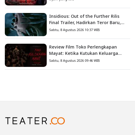
Insidious: Out of the Further Rilis
Final Trailer, Hadirkan Teror Baru,
Iblis Kini Masuk ke Dunia Manusia
Sabtu, 8 Agustus 2026 10:37 WIB
Review Film Toko Perlengkapan
Mayat: Ketika Kutukan Keluarga
Menjadi Sumber Teror yang
Sabtu, 8 Agustus 2026 09:46 WIB
Sesungguhnya