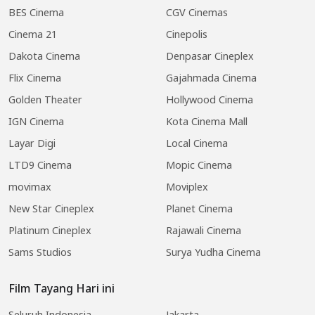
BES Cinema
CGV Cinemas
Cinema 21
Cinepolis
Dakota Cinema
Denpasar Cineplex
Flix Cinema
Gajahmada Cinema
Golden Theater
Hollywood Cinema
IGN Cinema
Kota Cinema Mall
Layar Digi
Local Cinema
LTD9 Cinema
Mopic Cinema
movimax
Moviplex
New Star Cineplex
Planet Cinema
Platinum Cineplex
Rajawali Cinema
Sams Studios
Surya Yudha Cinema
Film Tayang Hari ini
Seluruh Indonesia
Jakarta