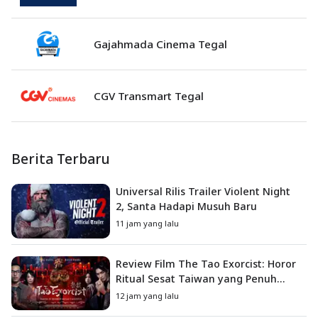
Gajahmada Cinema Tegal
CGV Transmart Tegal
Berita Terbaru
Universal Rilis Trailer Violent Night
2, Santa Hadapi Musuh Baru
11 jam yang lalu
Review Film The Tao Exorcist: Horor
Ritual Sesat Taiwan yang Penuh
Misteri dan Teror Psikologis
12 jam yang lalu