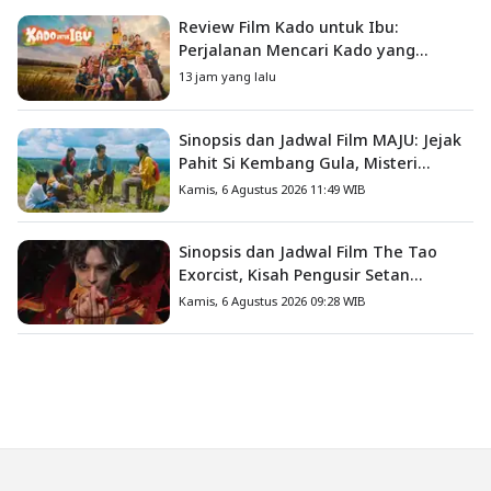
Review Film Kado untuk Ibu:
Perjalanan Mencari Kado yang
Mengajarkan Arti Keluarga
13 jam yang lalu
Sinopsis dan Jadwal Film MAJU: Jejak
Pahit Si Kembang Gula, Misteri
Hilangnya Bagas di Lokasi Jambore
Kamis, 6 Agustus 2026 11:49 WIB
Sinopsis dan Jadwal Film The Tao
Exorcist, Kisah Pengusir Setan
Melawan Kutukan Mematikan
Kamis, 6 Agustus 2026 09:28 WIB