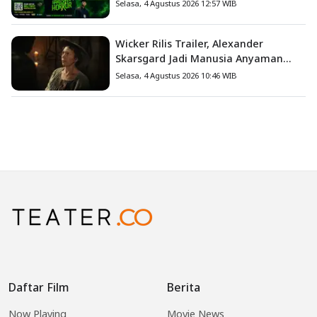
Terjual
Selasa, 4 Agustus 2026 12:57 WIB
Wicker Rilis Trailer, Alexander
Skarsgard Jadi Manusia Anyaman
Jerami dalam Romansa Paling
Selasa, 4 Agustus 2026 10:46 WIB
Nyeleneh Tahun Ini
Daftar Film
Berita
Now Playing
Movie News