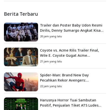
Berita Terbaru
Trailer dan Poster Baby Udon Resmi
Dirilis, Denny Sumargo Angkat Kisah
Nyata Fanny Kondoh
20 jam yang lalu
Coyote vs. Acme Rilis Trailer Final,
Wile E. Coyote Gugat Acme
Corporation ke Pengadilan
21 jam yang lalu
Spider-Man: Brand New Day
Pecahkan Rekor Avengers:
Endgame, Cetak Debut Box Office
22 jam yang lalu
Terbesar Sepanjang Sejarah
Harusnya Horror Tuai Sambutan
Positif, Penjualan Tiket ATS Ludes