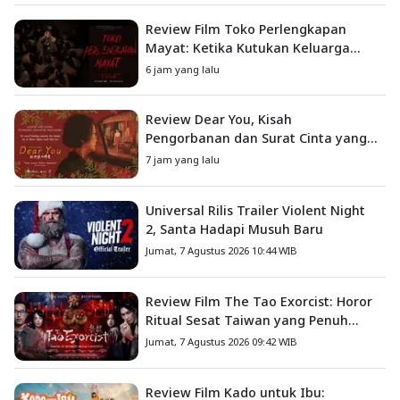
Review Film Toko Perlengkapan
Mayat: Ketika Kutukan Keluarga
Menjadi Sumber Teror yang
6 jam yang lalu
Sesungguhnya
Review Dear You, Kisah
Pengorbanan dan Surat Cinta yang
Menyentuh Hati
7 jam yang lalu
Universal Rilis Trailer Violent Night
2, Santa Hadapi Musuh Baru
Jumat, 7 Agustus 2026 10:44 WIB
Review Film The Tao Exorcist: Horor
Ritual Sesat Taiwan yang Penuh
Misteri dan Teror Psikologis
Jumat, 7 Agustus 2026 09:42 WIB
Review Film Kado untuk Ibu: