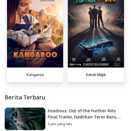
Kangaroo
Ketok Mejik
Berita Terbaru
Insidious: Out of the Further Rilis
Final Trailer, Hadirkan Teror Baru,
Iblis Kini Masuk ke Dunia Manusia
5 jam yang lalu