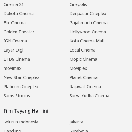
Cinema 21
Cinepolis
Dakota Cinema
Denpasar Cineplex
Flix Cinema
Gajahmada Cinema
Golden Theater
Hollywood Cinema
IGN Cinema
Kota Cinema Mall
Layar Digi
Local Cinema
LTD9 Cinema
Mopic Cinema
movimax
Moviplex
New Star Cineplex
Planet Cinema
Platinum Cineplex
Rajawali Cinema
Sams Studios
Surya Yudha Cinema
Film Tayang Hari ini
Seluruh Indonesia
Jakarta
Bandung
Surabaya