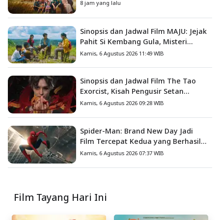
Mengajarkan Arti Keluarga
8 jam yang lalu
Sinopsis dan Jadwal Film MAJU: Jejak
Pahit Si Kembang Gula, Misteri
Hilangnya Bagas di Lokasi Jambore
Kamis, 6 Agustus 2026 11:49 WIB
Sinopsis dan Jadwal Film The Tao
Exorcist, Kisah Pengusir Setan
Melawan Kutukan Mematikan
Kamis, 6 Agustus 2026 09:28 WIB
Spider-Man: Brand New Day Jadi
Film Tercepat Kedua yang Berhasil
Tembus US$1 Miliar
Kamis, 6 Agustus 2026 07:37 WIB
Film Tayang Hari Ini