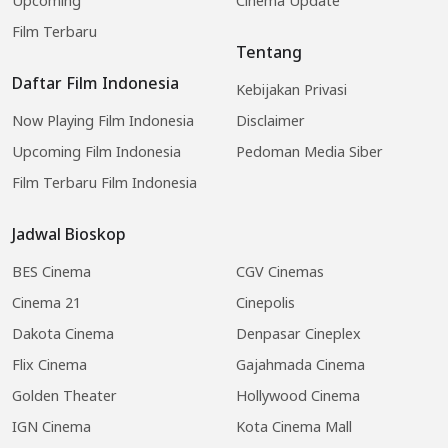
Upcoming
Cinema Update
Film Terbaru
Tentang
Daftar Film Indonesia
Kebijakan Privasi
Now Playing Film Indonesia
Disclaimer
Upcoming Film Indonesia
Pedoman Media Siber
Film Terbaru Film Indonesia
Jadwal Bioskop
BES Cinema
CGV Cinemas
Cinema 21
Cinepolis
Dakota Cinema
Denpasar Cineplex
Flix Cinema
Gajahmada Cinema
Golden Theater
Hollywood Cinema
IGN Cinema
Kota Cinema Mall