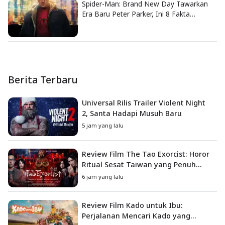
Spider-Man: Brand New Day Tawarkan
Era Baru Peter Parker, Ini 8 Fakta
Menarik yang Wajib Diketahui
Berita Terbaru
Universal Rilis Trailer Violent Night
2, Santa Hadapi Musuh Baru
5 jam yang lalu
Review Film The Tao Exorcist: Horor
Ritual Sesat Taiwan yang Penuh
Misteri dan Teror Psikologis
6 jam yang lalu
Review Film Kado untuk Ibu:
Perjalanan Mencari Kado yang