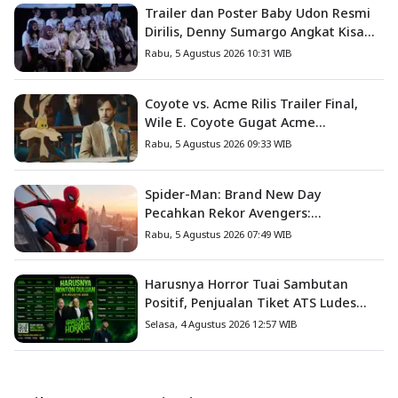
Trailer dan Poster Baby Udon Resmi
Dirilis, Denny Sumargo Angkat Kisah
Nyata Fanny Kondoh
Rabu, 5 Agustus 2026 10:31 WIB
Coyote vs. Acme Rilis Trailer Final,
Wile E. Coyote Gugat Acme
Corporation ke Pengadilan
Rabu, 5 Agustus 2026 09:33 WIB
Spider-Man: Brand New Day
Pecahkan Rekor Avengers:
Endgame, Cetak Debut Box Office
Rabu, 5 Agustus 2026 07:49 WIB
Terbesar Sepanjang Sejarah
Harusnya Horror Tuai Sambutan
Positif, Penjualan Tiket ATS Ludes
Terjual
Selasa, 4 Agustus 2026 12:57 WIB