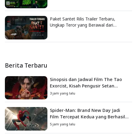
Paket Santet Rilis Trailer Terbaru,
Ungkap Teror yang Berawal dari
Dendam Lama
Berita Terbaru
Sinopsis dan Jadwal Film The Tao
Exorcist, Kisah Pengusir Setan
Melawan Kutukan Mematikan
3 jam yang lalu
Spider-Man: Brand New Day Jadi
Film Tercepat Kedua yang Berhasil
Tembus US$1 Miliar
5 jam yang lalu