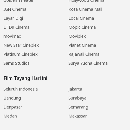
Golden Theater
Hollywood Cinema
IGN Cinema
Kota Cinema Mall
Layar Digi
Local Cinema
LTD9 Cinema
Mopic Cinema
movimax
Moviplex
New Star Cineplex
Planet Cinema
Platinum Cineplex
Rajawali Cinema
Sams Studios
Surya Yudha Cinema
Film Tayang Hari ini
Seluruh Indonesia
Jakarta
Bandung
Surabaya
Denpasar
Semarang
Medan
Makassar