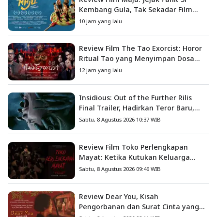
Kembang Gula, Tak Sekadar Film
Petualangan Anak
10 jam yang lalu
Review Film The Tao Exorcist: Horor
Ritual Tao yang Menyimpan Dosa
Masa Lalu
12 jam yang lalu
Insidious: Out of the Further Rilis
Final Trailer, Hadirkan Teror Baru,
Iblis Kini Masuk ke Dunia Manusia
Sabtu, 8 Agustus 2026 10:37 WIB
Review Film Toko Perlengkapan
Mayat: Ketika Kutukan Keluarga
Menjadi Sumber Teror yang
Sabtu, 8 Agustus 2026 09:46 WIB
Sesungguhnya
Review Dear You, Kisah
Pengorbanan dan Surat Cinta yang
Menyentuh Hati