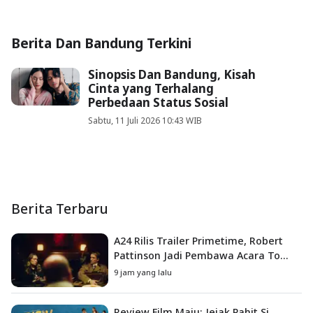
Berita Dan Bandung Terkini
Sinopsis Dan Bandung, Kisah
Cinta yang Terhalang
Perbedaan Status Sosial
Sabtu, 11 Juli 2026 10:43 WIB
Berita Terbaru
A24 Rilis Trailer Primetime, Robert
Pattinson Jadi Pembawa Acara To
Catch a Predator
9 jam yang lalu
Review Film Maju: Jejak Pahit Si