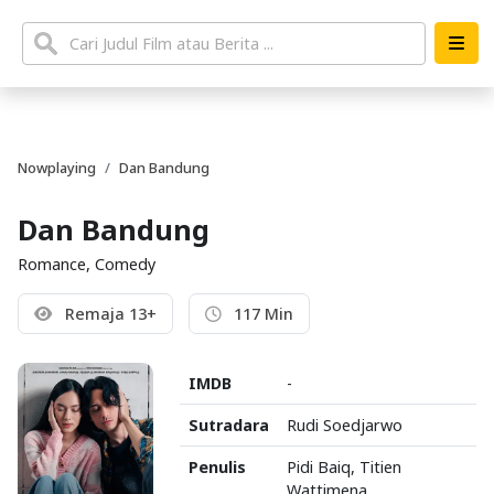
Nowplaying
Dan Bandung
Dan Bandung
Romance, Comedy
Remaja 13+
117 Min
IMDB
-
Sutradara
Rudi Soedjarwo
Penulis
Pidi Baiq, Titien
Wattimena