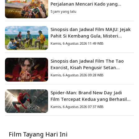
Perjalanan Mencari Kado yang
Mengajarkan Arti Keluarga
5 jam yang lalu
Sinopsis dan Jadwal Film MAJU: Jejak
Pahit Si Kembang Gula, Misteri
Hilangnya Bagas di Lokasi Jambore
Kamis, 6 Agustus 2026 11:49 WIB
Sinopsis dan Jadwal Film The Tao
Exorcist, Kisah Pengusir Setan
Melawan Kutukan Mematikan
Kamis, 6 Agustus 2026 09:28 WIB
Spider-Man: Brand New Day Jadi
Film Tercepat Kedua yang Berhasil
Tembus US$1 Miliar
Kamis, 6 Agustus 2026 07:37 WIB
Film Tayang Hari Ini