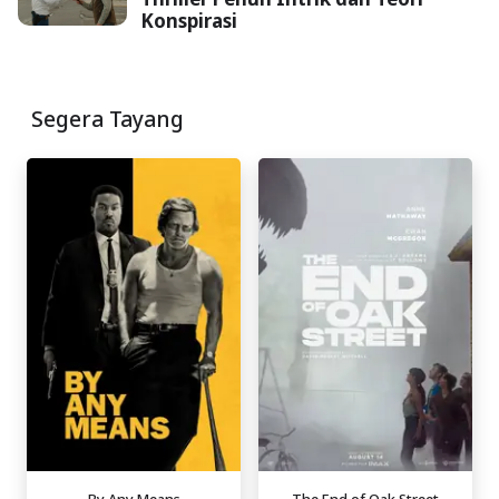
Konspirasi
Segera Tayang
By Any Means
The End of Oak Street