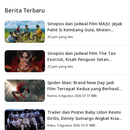
Berita Terbaru
Sinopsis dan Jadwal Film MAJU: Jejak
Pahit Si Kembang Gula, Misteri
Hilangnya Bagas di Lokasi Jambore
20 jam yang lalu
Sinopsis dan Jadwal Film The Tao
Exorcist, Kisah Pengusir Setan
Melawan Kutukan Mematikan
22 jam yang lalu
Spider-Man: Brand New Day Jadi
Film Tercepat Kedua yang Berhasil
Tembus US$1 Miliar
Kamis, 6 Agustus 2026 07:37 WIB
Trailer dan Poster Baby Udon Resmi
Dirilis, Denny Sumargo Angkat Kisah
Nyata Fanny Kondoh
Rabu, 5 Agustus 2026 10:31 WIB