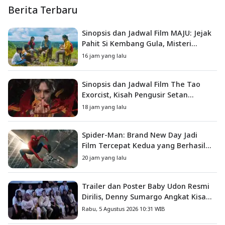
Berita Terbaru
Sinopsis dan Jadwal Film MAJU: Jejak
Pahit Si Kembang Gula, Misteri
Hilangnya Bagas di Lokasi Jambore
16 jam yang lalu
Sinopsis dan Jadwal Film The Tao
Exorcist, Kisah Pengusir Setan
Melawan Kutukan Mematikan
18 jam yang lalu
Spider-Man: Brand New Day Jadi
Film Tercepat Kedua yang Berhasil
Tembus US$1 Miliar
20 jam yang lalu
Trailer dan Poster Baby Udon Resmi
Dirilis, Denny Sumargo Angkat Kisah
Nyata Fanny Kondoh
Rabu, 5 Agustus 2026 10:31 WIB