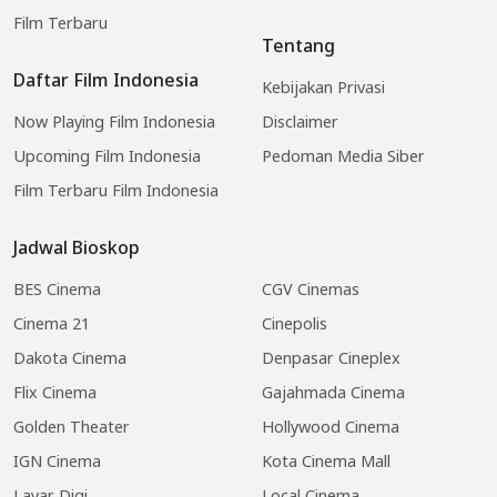
Film Terbaru
Tentang
Daftar Film Indonesia
Kebijakan Privasi
Now Playing Film Indonesia
Disclaimer
Upcoming Film Indonesia
Pedoman Media Siber
Film Terbaru Film Indonesia
Jadwal Bioskop
BES Cinema
CGV Cinemas
Cinema 21
Cinepolis
Dakota Cinema
Denpasar Cineplex
Flix Cinema
Gajahmada Cinema
Golden Theater
Hollywood Cinema
IGN Cinema
Kota Cinema Mall
Layar Digi
Local Cinema