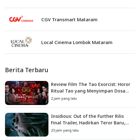
CGV Transmart Mataram
Local Cinema Lombok Mataram
Berita Terbaru
Review Film The Tao Exorcist: Horor
Ritual Tao yang Menyimpan Dosa
Masa Lalu
2 jam yang lalu
Insidious: Out of the Further Rilis
Final Trailer, Hadirkan Teror Baru,
Iblis Kini Masuk ke Dunia Manusia
23 jam yang lalu