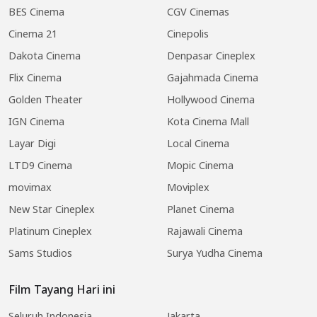
BES Cinema
CGV Cinemas
Cinema 21
Cinepolis
Dakota Cinema
Denpasar Cineplex
Flix Cinema
Gajahmada Cinema
Golden Theater
Hollywood Cinema
IGN Cinema
Kota Cinema Mall
Layar Digi
Local Cinema
LTD9 Cinema
Mopic Cinema
movimax
Moviplex
New Star Cineplex
Planet Cinema
Platinum Cineplex
Rajawali Cinema
Sams Studios
Surya Yudha Cinema
Film Tayang Hari ini
Seluruh Indonesia
Jakarta