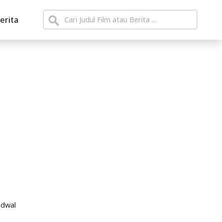
erita
adwal