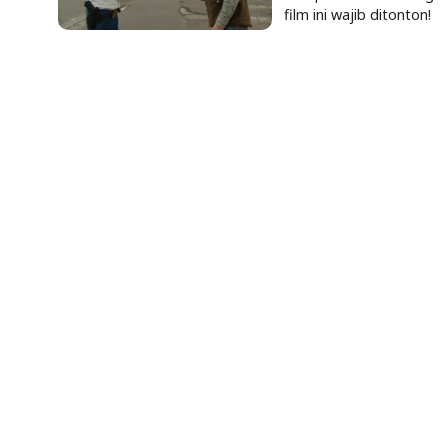
film ini wajib ditonton!