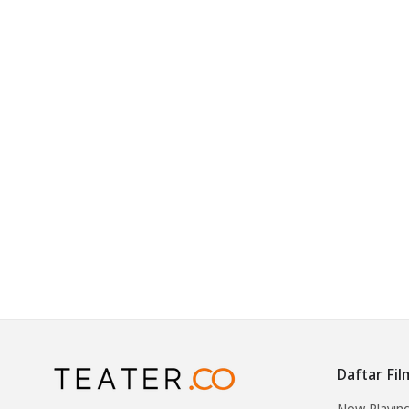
Daftar Fil
Now Playin