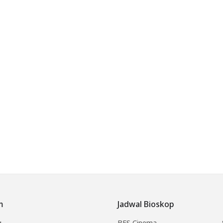
m
Jadwal Bioskop
g
BES Cinema