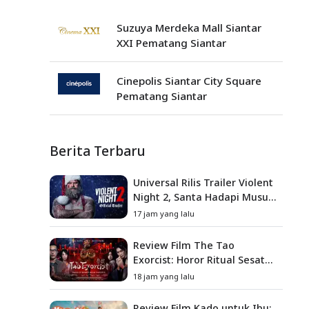
Suzuya Merdeka Mall Siantar
XXI Pematang Siantar
Cinepolis Siantar City Square
Pematang Siantar
Berita Terbaru
Universal Rilis Trailer Violent
Night 2, Santa Hadapi Musuh
Baru
17 jam yang lalu
Review Film The Tao
Exorcist: Horor Ritual Sesat
Taiwan yang Penuh Misteri
18 jam yang lalu
dan Teror Psikologis
Review Film Kado untuk Ibu: