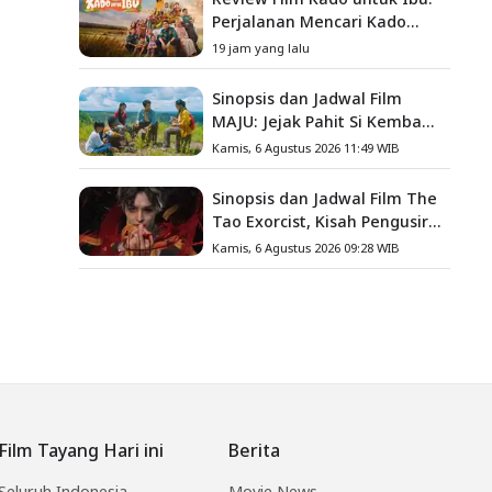
Perjalanan Mencari Kado
yang Mengajarkan Arti
19 jam yang lalu
Keluarga
Sinopsis dan Jadwal Film
MAJU: Jejak Pahit Si Kembang
Gula, Misteri Hilangnya
Kamis, 6 Agustus 2026 11:49 WIB
Bagas di Lokasi Jambore
Sinopsis dan Jadwal Film The
Tao Exorcist, Kisah Pengusir
Setan Melawan Kutukan
Kamis, 6 Agustus 2026 09:28 WIB
Mematikan
Film Tayang Hari ini
Berita
Seluruh Indonesia
Movie News