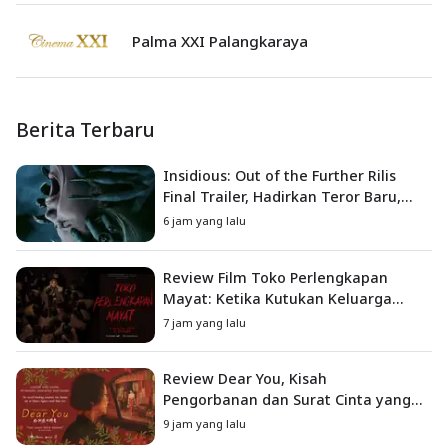
Palma XXI Palangkaraya
Berita Terbaru
Insidious: Out of the Further Rilis
Final Trailer, Hadirkan Teror Baru,
Iblis Kini Masuk ke Dunia Manusia
6 jam yang lalu
Review Film Toko Perlengkapan
Mayat: Ketika Kutukan Keluarga
Menjadi Sumber Teror yang
7 jam yang lalu
Sesungguhnya
Review Dear You, Kisah
Pengorbanan dan Surat Cinta yang
Menyentuh Hati
9 jam yang lalu