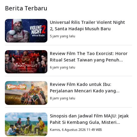
Berita Terbaru
Universal Rilis Trailer Violent Night
2, Santa Hadapi Musuh Baru
5 jam yang lalu
Review Film The Tao Exorcist: Horor
Ritual Sesat Taiwan yang Penuh
Misteri dan Teror Psikologis
6 jam yang lalu
Review Film Kado untuk Ibu:
Perjalanan Mencari Kado yang
Mengajarkan Arti Keluarga
8 jam yang lalu
Sinopsis dan Jadwal Film MAJU: Jejak
Pahit Si Kembang Gula, Misteri
Hilangnya Bagas di Lokasi Jambore
Kamis, 6 Agustus 2026 11:49 WIB