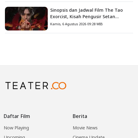
Sinopsis dan Jadwal Film The Tao
Exorcist, Kisah Pengusir Setan
Melawan Kutukan Mematikan
Kamis, 6 Agustus 2026 09:28 WIB
Daftar Film
Berita
Now Playing
Movie News
Upcoming
Cinema Update