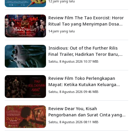
Petualangan Anak
12 jam yang lalu
Review Film The Tao Exorcist: Horor
Ritual Tao yang Menyimpan Dosa
Masa Lalu
14 jam yang lalu
Insidious: Out of the Further Rilis
Final Trailer, Hadirkan Teror Baru,
Iblis Kini Masuk ke Dunia Manusia
Sabtu, 8 Agustus 2026 10:37 WIB
Review Film Toko Perlengkapan
Mayat: Ketika Kutukan Keluarga
Menjadi Sumber Teror yang
Sabtu, 8 Agustus 2026 09:46 WIB
Sesungguhnya
Review Dear You, Kisah
Pengorbanan dan Surat Cinta yang
Menyentuh Hati
Sabtu, 8 Agustus 2026 08:11 WIB