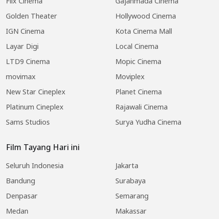
Flix Cinema
Gajahmada Cinema
Golden Theater
Hollywood Cinema
IGN Cinema
Kota Cinema Mall
Layar Digi
Local Cinema
LTD9 Cinema
Mopic Cinema
movimax
Moviplex
New Star Cineplex
Planet Cinema
Platinum Cineplex
Rajawali Cinema
Sams Studios
Surya Yudha Cinema
Film Tayang Hari ini
Seluruh Indonesia
Jakarta
Bandung
Surabaya
Denpasar
Semarang
Medan
Makassar