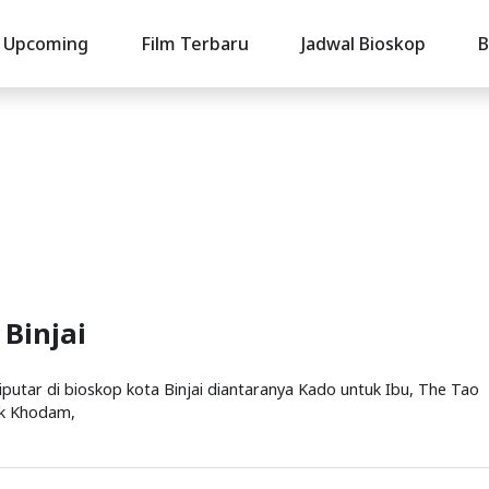
Upcoming
Film Terbaru
Jadwal Bioskop
B
 Binjai
yg diputar di bioskop kota Binjai diantaranya Kado untuk Ibu, The Tao
ek Khodam,