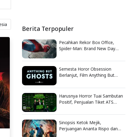
esia
Berita Terpopuler
Pecahkan Rekor Box Office,
Spider-Man: Brand New Day
Catat Pendapatan Fantastis
Semesta Horor Obsession
Berlanjut, Film Anything But
Ghosts Ungkap Nasib Tragis
Nikki
Harusnya Horror Tuai Sambutan
Positif, Penjualan Tiket ATS
Ludes Terjual
Sinopsis Ketok Mejik,
Perjuangan Ananta Rispo dan
Dodit Mulyanto Selamatkan