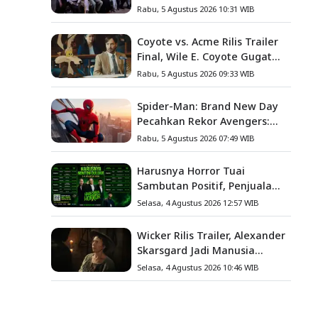
Angkat Kisah Nyata Fanny
Rabu, 5 Agustus 2026 10:31 WIB
Kondoh
Coyote vs. Acme Rilis Trailer
Final, Wile E. Coyote Gugat
Acme Corporation ke
Rabu, 5 Agustus 2026 09:33 WIB
Pengadilan
Spider-Man: Brand New Day
Pecahkan Rekor Avengers:
Endgame, Cetak Debut Box
Rabu, 5 Agustus 2026 07:49 WIB
Office Terbesar Sepanjang
Sejarah
Harusnya Horror Tuai
Sambutan Positif, Penjualan
Tiket ATS Ludes Terjual
Selasa, 4 Agustus 2026 12:57 WIB
Wicker Rilis Trailer, Alexander
Skarsgard Jadi Manusia
Anyaman Jerami dalam
Selasa, 4 Agustus 2026 10:46 WIB
Romansa Paling Nyeleneh
Tahun Ini