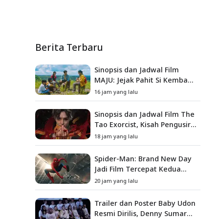
Berita Terbaru
Sinopsis dan Jadwal Film
MAJU: Jejak Pahit Si Kembang
Gula, Misteri Hilangnya
16 jam yang lalu
Bagas di Lokasi Jambore
Sinopsis dan Jadwal Film The
Tao Exorcist, Kisah Pengusir
Setan Melawan Kutukan
18 jam yang lalu
Mematikan
Spider-Man: Brand New Day
Jadi Film Tercepat Kedua
yang Berhasil Tembus US$1
20 jam yang lalu
Miliar
Trailer dan Poster Baby Udon
Resmi Dirilis, Denny Sumargo