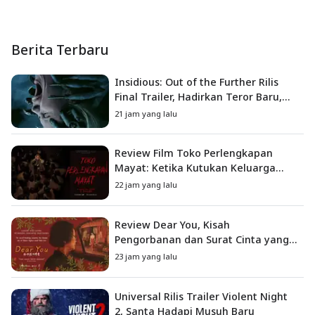
Berita Terbaru
Insidious: Out of the Further Rilis
Final Trailer, Hadirkan Teror Baru,
Iblis Kini Masuk ke Dunia Manusia
21 jam yang lalu
Review Film Toko Perlengkapan
Mayat: Ketika Kutukan Keluarga
Menjadi Sumber Teror yang
22 jam yang lalu
Sesungguhnya
Review Dear You, Kisah
Pengorbanan dan Surat Cinta yang
Menyentuh Hati
23 jam yang lalu
Universal Rilis Trailer Violent Night
2, Santa Hadapi Musuh Baru