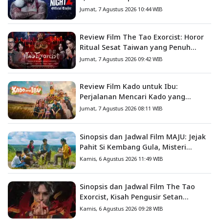
Jumat, 7 Agustus 2026 10:44 WIB
Review Film The Tao Exorcist: Horor
Ritual Sesat Taiwan yang Penuh
Misteri dan Teror Psikologis
Jumat, 7 Agustus 2026 09:42 WIB
Review Film Kado untuk Ibu:
Perjalanan Mencari Kado yang
Mengajarkan Arti Keluarga
Jumat, 7 Agustus 2026 08:11 WIB
Sinopsis dan Jadwal Film MAJU: Jejak
Pahit Si Kembang Gula, Misteri
Hilangnya Bagas di Lokasi Jambore
Kamis, 6 Agustus 2026 11:49 WIB
Sinopsis dan Jadwal Film The Tao
Exorcist, Kisah Pengusir Setan
Melawan Kutukan Mematikan
Kamis, 6 Agustus 2026 09:28 WIB