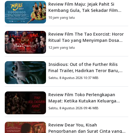
Review Film Maju: Jejak Pahit Si
Kembang Gula, Tak Sekadar Film
Petualangan Anak
10 jam yang lalu
Review Film The Tao Exorcist: Horor
Ritual Tao yang Menyimpan Dosa
Masa Lalu
12 jam yang lalu
Insidious: Out of the Further Rilis
Final Trailer, Hadirkan Teror Baru,
Iblis Kini Masuk ke Dunia Manusia
Sabtu, 8 Agustus 2026 10:37 WIB
Review Film Toko Perlengkapan
Mayat: Ketika Kutukan Keluarga
Menjadi Sumber Teror yang
Sabtu, 8 Agustus 2026 09:46 WIB
Sesungguhnya
Review Dear You, Kisah
Pengorbanan dan Surat Cinta yang