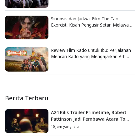
Sinopsis dan Jadwal Film The Tao
Exorcist, Kisah Pengusir Setan Melawan
Kutukan Mematikan
Review Film Kado untuk Ibu: Perjalanan
Mencari Kado yang Mengajarkan Arti
Keluarga
Berita Terbaru
A24 Rilis Trailer Primetime, Robert
Pattinson Jadi Pembawa Acara To
Catch a Predator
10 jam yang lalu