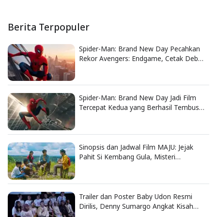
Berita Terpopuler
Spider-Man: Brand New Day Pecahkan
Rekor Avengers: Endgame, Cetak Debut
Box Office Terbesar Sepanjang Sejarah
Spider-Man: Brand New Day Jadi Film
Tercepat Kedua yang Berhasil Tembus
US$1 Miliar
Sinopsis dan Jadwal Film MAJU: Jejak
Pahit Si Kembang Gula, Misteri
Hilangnya Bagas di Lokasi Jambore
Trailer dan Poster Baby Udon Resmi
Dirilis, Denny Sumargo Angkat Kisah
Nyata Fanny Kondoh