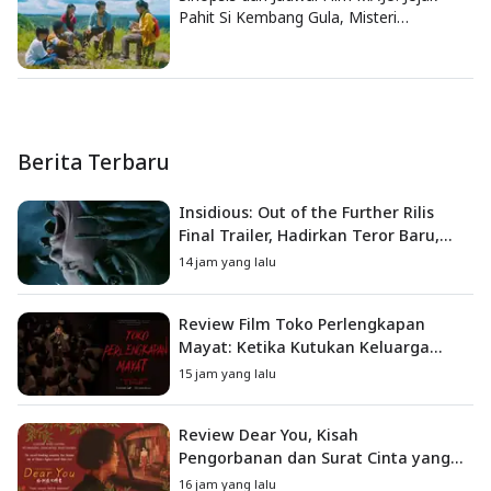
Pahit Si Kembang Gula, Misteri
Hilangnya Bagas di Lokasi Jambore
Berita Terbaru
Insidious: Out of the Further Rilis
Final Trailer, Hadirkan Teror Baru,
Iblis Kini Masuk ke Dunia Manusia
14 jam yang lalu
Review Film Toko Perlengkapan
Mayat: Ketika Kutukan Keluarga
Menjadi Sumber Teror yang
15 jam yang lalu
Sesungguhnya
Review Dear You, Kisah
Pengorbanan dan Surat Cinta yang
Menyentuh Hati
16 jam yang lalu