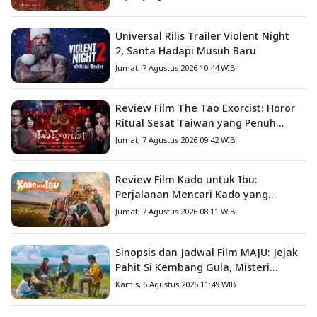
Universal Rilis Trailer Violent Night
2, Santa Hadapi Musuh Baru
Jumat, 7 Agustus 2026 10:44 WIB
Review Film The Tao Exorcist: Horor
Ritual Sesat Taiwan yang Penuh
Misteri dan Teror Psikologis
Jumat, 7 Agustus 2026 09:42 WIB
Review Film Kado untuk Ibu:
Perjalanan Mencari Kado yang
Mengajarkan Arti Keluarga
Jumat, 7 Agustus 2026 08:11 WIB
Sinopsis dan Jadwal Film MAJU: Jejak
Pahit Si Kembang Gula, Misteri
Hilangnya Bagas di Lokasi Jambore
Kamis, 6 Agustus 2026 11:49 WIB