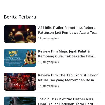
Berita Terbaru
A24 Rilis Trailer Primetime, Robert
Pattinson Jadi Pembawa Acara To
Catch a Predator
12 jam yang lalu
Review Film Maju: Jejak Pahit Si
Kembang Gula, Tak Sekadar Film
Petualangan Anak
12 jam yang lalu
Review Film The Tao Exorcist: Horor
Ritual Tao yang Menyimpan Dosa
Masa Lalu
14 jam yang lalu
Insidious: Out of the Further Rilis
Final Trailer, Hadirkan Teror Baru,