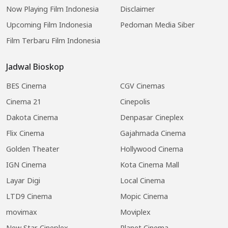
Now Playing Film Indonesia
Disclaimer
Upcoming Film Indonesia
Pedoman Media Siber
Film Terbaru Film Indonesia
Jadwal Bioskop
BES Cinema
CGV Cinemas
Cinema 21
Cinepolis
Dakota Cinema
Denpasar Cineplex
Flix Cinema
Gajahmada Cinema
Golden Theater
Hollywood Cinema
IGN Cinema
Kota Cinema Mall
Layar Digi
Local Cinema
LTD9 Cinema
Mopic Cinema
movimax
Moviplex
New Star Cineplex
Planet Cinema