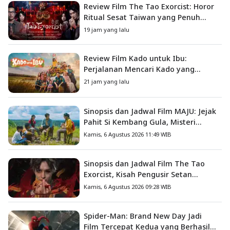
Review Film The Tao Exorcist: Horor
Ritual Sesat Taiwan yang Penuh
Misteri dan Teror Psikologis
19 jam yang lalu
Review Film Kado untuk Ibu:
Perjalanan Mencari Kado yang
Mengajarkan Arti Keluarga
21 jam yang lalu
Sinopsis dan Jadwal Film MAJU: Jejak
Pahit Si Kembang Gula, Misteri
Hilangnya Bagas di Lokasi Jambore
Kamis, 6 Agustus 2026 11:49 WIB
Sinopsis dan Jadwal Film The Tao
Exorcist, Kisah Pengusir Setan
Melawan Kutukan Mematikan
Kamis, 6 Agustus 2026 09:28 WIB
Spider-Man: Brand New Day Jadi
Film Tercepat Kedua yang Berhasil