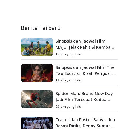
Berita Terbaru
Sinopsis dan Jadwal Film
MAJU: Jejak Pahit Si Kembang
Gula, Misteri Hilangnya
16 jam yang lalu
Bagas di Lokasi Jambore
Sinopsis dan Jadwal Film The
Tao Exorcist, Kisah Pengusir
Setan Melawan Kutukan
19 jam yang lalu
Mematikan
Spider-Man: Brand New Day
Jadi Film Tercepat Kedua
yang Berhasil Tembus US$1
20 jam yang lalu
Miliar
Trailer dan Poster Baby Udon
Resmi Dirilis, Denny Sumargo