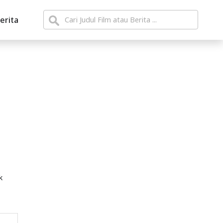
erita
k