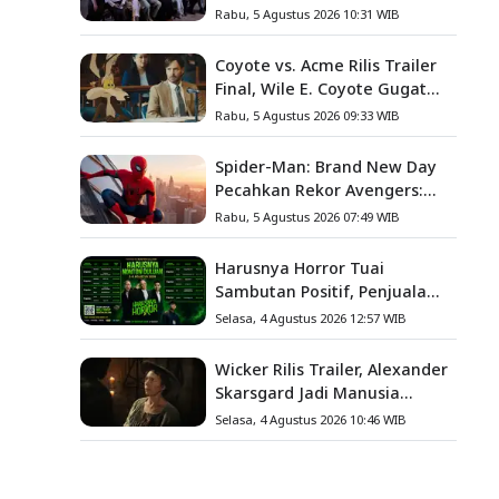
Angkat Kisah Nyata Fanny
Rabu, 5 Agustus 2026 10:31 WIB
Kondoh
Coyote vs. Acme Rilis Trailer
Final, Wile E. Coyote Gugat
Acme Corporation ke
Rabu, 5 Agustus 2026 09:33 WIB
Pengadilan
Spider-Man: Brand New Day
Pecahkan Rekor Avengers:
Endgame, Cetak Debut Box
Rabu, 5 Agustus 2026 07:49 WIB
Office Terbesar Sepanjang
Sejarah
Harusnya Horror Tuai
Sambutan Positif, Penjualan
Tiket ATS Ludes Terjual
Selasa, 4 Agustus 2026 12:57 WIB
Wicker Rilis Trailer, Alexander
Skarsgard Jadi Manusia
Anyaman Jerami dalam
Selasa, 4 Agustus 2026 10:46 WIB
Romansa Paling Nyeleneh
Tahun Ini