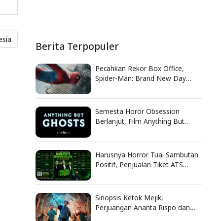
esia
Berita Terpopuler
Pecahkan Rekor Box Office,
Spider-Man: Brand New Day
Catat Pendapatan Fantastis
Semesta Horor Obsession
Berlanjut, Film Anything But
Ghosts Ungkap Nasib Tragis
Nikki
Harusnya Horror Tuai Sambutan
Positif, Penjualan Tiket ATS
Ludes Terjual
Sinopsis Ketok Mejik,
Perjuangan Ananta Rispo dan
Dodit Mulyanto Selamatkan