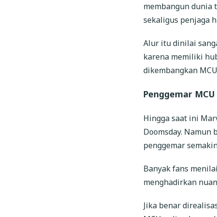
membangun dunia te
sekaligus penjaga 
Alur itu dinilai san
karena memiliki hu
dikembangkan MCU
Penggemar MCU 
Hingga saat ini Mar
Doomsday. Namun be
penggemar semakin 
Banyak fans menilai
menghadirkan nuans
Jika benar direalis