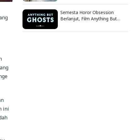
Semesta Horor Obsession
lang
Berlanjut, Film Anything But
Ghosts Ungkap Nasib Tragis
Nikki
h
yang
ange
an
 ini
dah