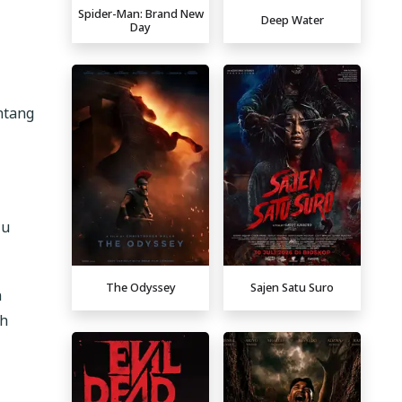
Spider-Man: Brand New
Deep Water
Day
ntang
ju
The Odyssey
Sajen Satu Suro
n
ah