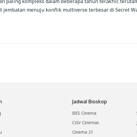
an paling kompleks dalam beberapa tahun terakhir, teruta
 jembatan menuju konflik multiverse terbesar di Secret W
m
Jadwal Bioskop
g
BES Cinema
CGV Cinemas
u
Cinema 21