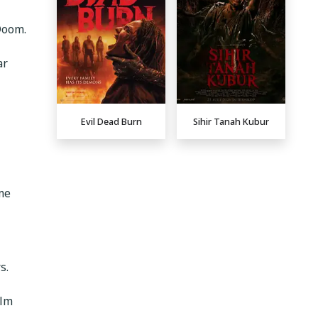
Doom.
ar
Evil Dead Burn
Sihir Tanah Kubur
me
s.
ilm