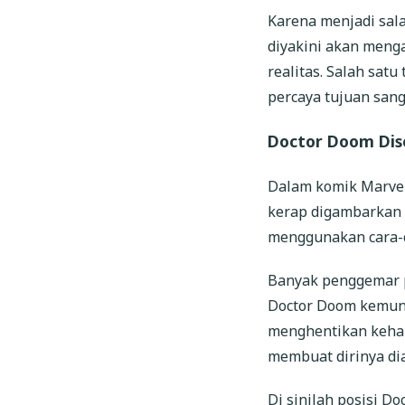
Karena menjadi sal
diyakini akan meng
realitas. Salah sat
percaya tujuan sang
Doctor Doom Dise
Dalam komik Marvel,
kerap digambarkan s
menggunakan cara-c
Banyak penggemar p
Doctor Doom kemun
menghentikan kehan
membuat dirinya di
Di sinilah posisi D