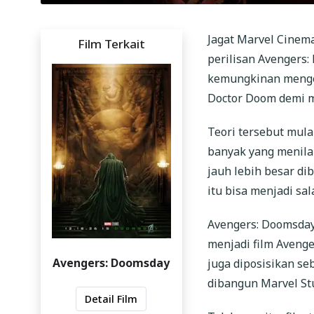
Jagat Marvel Cinema
Film Terkait
perilisan Avengers:
kemungkinan mengej
Doctor Doom demi m
Teori tersebut mula
banyak yang menilai
jauh lebih besar di
itu bisa menjadi sal
Avengers: Doomsday
menjadi film Avenge
Avengers: Doomsday
juga diposisikan se
dibangun Marvel Stu
Detail Film