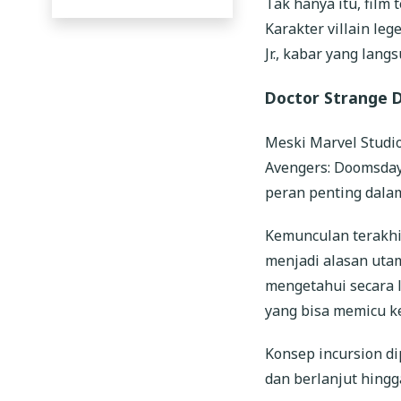
Tak hanya itu, fil
Karakter villain le
Jr., kabar yang lan
Doctor Strange 
Meski Marvel Studi
Avengers: Doomsday
peran penting dalam
Kemunculan terakhir
menjadi alasan utam
mengetahui secara l
yang bisa memicu ke
Konsep incursion di
dan berlanjut hingg