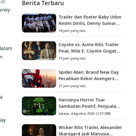
CU.
Berita Terbaru
owney
Trailer dan Poster Baby Udon
Resmi Dirilis, Denny Sumargo
Angkat Kisah Nyata Fanny
18 jam yang lalu
Kondoh
Coyote vs. Acme Rilis Trailer
dalam
Final, Wile E. Coyote Gugat
n
Acme Corporation ke
19 jam yang lalu
Pengadilan
Spider-Man: Brand New Day
Pecahkan Rekor Avengers:
Endgame, Cetak Debut Box
21 jam yang lalu
Office Terbesar Sepanjang
a
Sejarah
Harusnya Horror Tuai
Sambutan Positif, Penjualan
Tiket ATS Ludes Terjual
Selasa, 4 Agustus 2026 12:57 WIB
day
Wicker Rilis Trailer, Alexander
Skarsgard Jadi Manusia