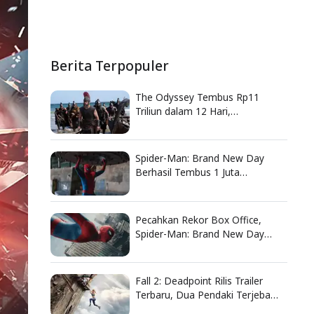
Berita Terpopuler
The Odyssey Tembus Rp11
Triliun dalam 12 Hari,
Christopher Nolan Kembali
Pecahkan Rekor Box Office
Spider-Man: Brand New Day
Berhasil Tembus 1 Juta
Penonton di Indonesia
Pecahkan Rekor Box Office,
Spider-Man: Brand New Day
Catat Pendapatan Fantastis
Fall 2: Deadpoint Rilis Trailer
Terbaru, Dua Pendaki Terjebak
di Tebing Setinggi 5.000 Kaki