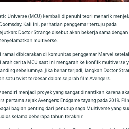
tic Universe (MCU) kembali dipenuhi teori menarik menje
 Doomsday. Kali ini, perhatian penggemar tertuju pada
utkan: Doctor Strange disebut akan bekerja sama dengan
enyelamatkan multiverse.
i ramai dibicarakan di komunitas penggemar Marvel setela
 arah cerita MCU saat ini mengarah ke konflik multiverse 
banding sebelumnya. Jika benar terjadi, langkah Doctor Str
ah satu twist terbesar dalam sejarah film Avengers.
 sendiri menjadi proyek yang sangat dinantikan karena ak
rs pertama sejak Avengers: Endgame tayang pada 2019. Film
bagai bagian penting dari penutup saga Multiverse yang su
dios selama beberapa tahun terakhir.