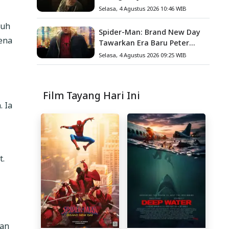
Anyaman Jerami dalam
Selasa, 4 Agustus 2026 10:46 WIB
Romansa Paling Nyeleneh
ruh
Tahun Ini
Spider-Man: Brand New Day
rena
Tawarkan Era Baru Peter
Parker, Ini 8 Fakta Menarik
Selasa, 4 Agustus 2026 09:25 WIB
yang Wajib Diketahui
Film Tayang Hari Ini
 Ia
t.
gan