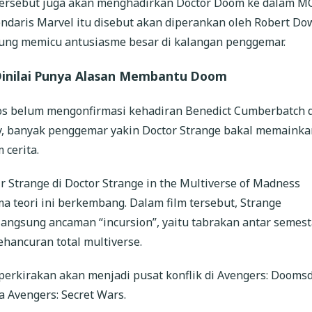
m tersebut juga akan menghadirkan Doctor Doom ke dalam M
gendaris Marvel itu disebut akan diperankan oleh Robert D
gsung memicu antusiasme besar di kalangan penggemar.
Dinilai Punya Alasan Membantu Doom
os belum mengonfirmasi kehadiran Benedict Cumberbatch 
, banyak penggemar yakin Doctor Strange bakal memainka
 cerita.
 Strange di Doctor Strange in the Multiverse of Madness
a teori ini berkembang. Dalam film tersebut, Strange
angsung ancaman “incursion”, yaitu tabrakan antar semest
hancuran total multiverse.
perkirakan akan menjadi pusat konflik di Avengers: Dooms
a Avengers: Secret Wars.