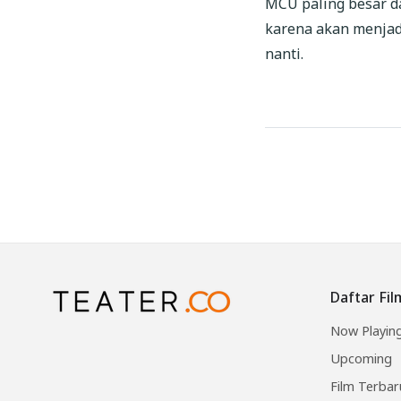
MCU paling besar d
karena akan menjadi
nanti.
Daftar Fil
Now Playin
Upcoming
Film Terbar