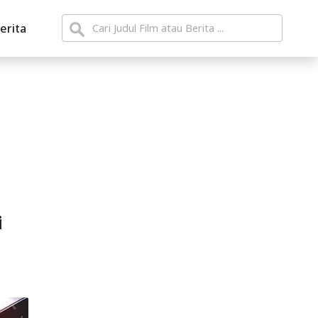
erita
i