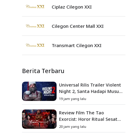
Ciplaz Cilegon XXI
Cilegon Center Mall XXI
Transmart Cilegon XXI
Berita Terbaru
Universal Rilis Trailer Violent
Night 2, Santa Hadapi Musuh
Baru
19 jam yang lalu
Review Film The Tao
Exorcist: Horor Ritual Sesat
Taiwan yang Penuh Misteri
20 jam yang lalu
dan Teror Psikologis