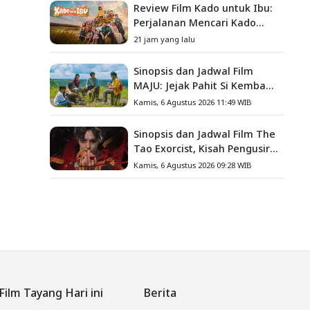
Review Film Kado untuk Ibu:
Perjalanan Mencari Kado
yang Mengajarkan Arti
21 jam yang lalu
Keluarga
Sinopsis dan Jadwal Film
MAJU: Jejak Pahit Si Kembang
Gula, Misteri Hilangnya
Kamis, 6 Agustus 2026 11:49 WIB
Bagas di Lokasi Jambore
Sinopsis dan Jadwal Film The
Tao Exorcist, Kisah Pengusir
Setan Melawan Kutukan
Kamis, 6 Agustus 2026 09:28 WIB
Mematikan
Film Tayang Hari ini
Berita