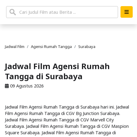
Jadwal Film
Agensi Rumah Tangga
Surabaya
Jadwal Film Agensi Rumah
Tangga di Surabaya
09 Agustus 2026
Jadwal Film Agensi Rumah Tangga di Surabaya hari ini. Jadwal
Film Agensi Rumah Tangga di CGV Bg Junction Surabaya.
Jadwal Film Agensi Rumah Tangga di CGV Marvell City
Surabaya. Jadwal Film Agensi Rumah Tangga di CGV Maspion
Square Surabaya. Jadwal Film Agensi Rumah Tangga di