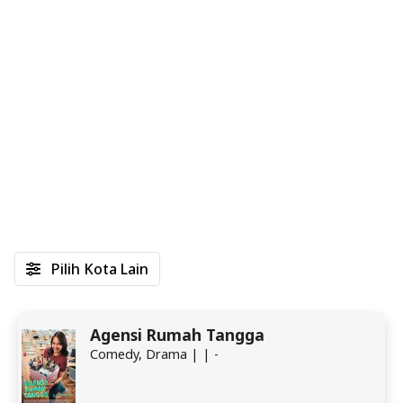
Pilih Kota Lain
Agensi Rumah Tangga
Comedy, Drama | | -