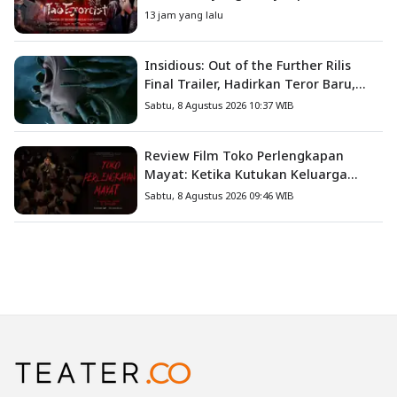
Masa Lalu
13 jam yang lalu
Insidious: Out of the Further Rilis
Final Trailer, Hadirkan Teror Baru,
Iblis Kini Masuk ke Dunia Manusia
Sabtu, 8 Agustus 2026 10:37 WIB
Review Film Toko Perlengkapan
Mayat: Ketika Kutukan Keluarga
Menjadi Sumber Teror yang
Sabtu, 8 Agustus 2026 09:46 WIB
Sesungguhnya