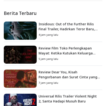
Berita Terbaru
Insidious: Out of the Further Rilis
Final Trailer, Hadirkan Teror Baru,
Iblis Kini Masuk ke Dunia Manusia
4 jam yang lalu
Review Film Toko Perlengkapan
Mayat: Ketika Kutukan Keluarga
Menjadi Sumber Teror yang
5 jam yang lalu
Sesungguhnya
Review Dear You, Kisah
Pengorbanan dan Surat Cinta yang
Menyentuh Hati
7 jam yang lalu
Universal Rilis Trailer Violent Night
2, Santa Hadapi Musuh Baru