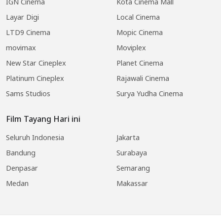
IGN Cinema
Kota Cinema Mall
Layar Digi
Local Cinema
LTD9 Cinema
Mopic Cinema
movimax
Moviplex
New Star Cineplex
Planet Cinema
Platinum Cineplex
Rajawali Cinema
Sams Studios
Surya Yudha Cinema
Film Tayang Hari ini
Seluruh Indonesia
Jakarta
Bandung
Surabaya
Denpasar
Semarang
Medan
Makassar