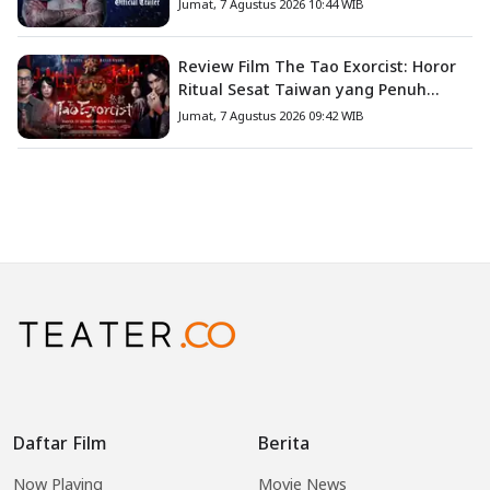
Jumat, 7 Agustus 2026 10:44 WIB
Review Film The Tao Exorcist: Horor
Ritual Sesat Taiwan yang Penuh
Misteri dan Teror Psikologis
Jumat, 7 Agustus 2026 09:42 WIB
Daftar Film
Berita
Now Playing
Movie News