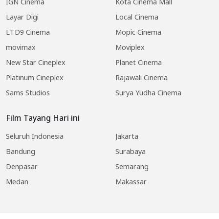
IGN Cinema
Kota Cinema Mall
Layar Digi
Local Cinema
LTD9 Cinema
Mopic Cinema
movimax
Moviplex
New Star Cineplex
Planet Cinema
Platinum Cineplex
Rajawali Cinema
Sams Studios
Surya Yudha Cinema
Film Tayang Hari ini
Seluruh Indonesia
Jakarta
Bandung
Surabaya
Denpasar
Semarang
Medan
Makassar