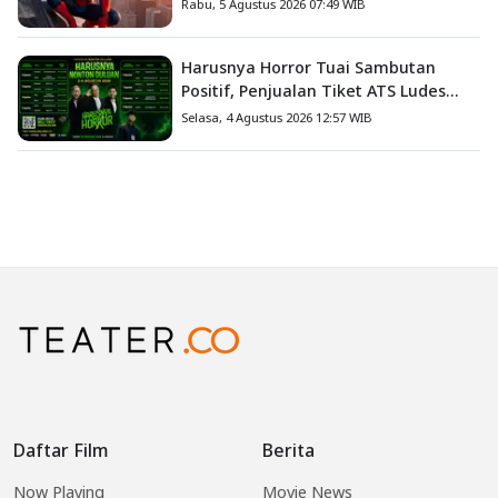
Endgame, Cetak Debut Box Office
Rabu, 5 Agustus 2026 07:49 WIB
Terbesar Sepanjang Sejarah
Harusnya Horror Tuai Sambutan
Positif, Penjualan Tiket ATS Ludes
Terjual
Selasa, 4 Agustus 2026 12:57 WIB
Daftar Film
Berita
Now Playing
Movie News