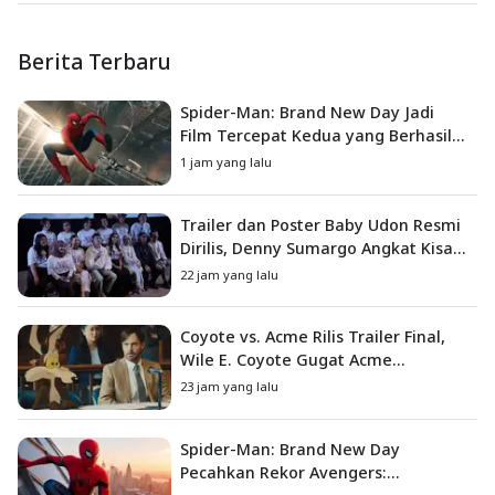
Berita Terbaru
Spider-Man: Brand New Day Jadi
Film Tercepat Kedua yang Berhasil
Tembus US$1 Miliar
1 jam yang lalu
Trailer dan Poster Baby Udon Resmi
Dirilis, Denny Sumargo Angkat Kisah
Nyata Fanny Kondoh
22 jam yang lalu
Coyote vs. Acme Rilis Trailer Final,
Wile E. Coyote Gugat Acme
Corporation ke Pengadilan
23 jam yang lalu
Spider-Man: Brand New Day
Pecahkan Rekor Avengers: