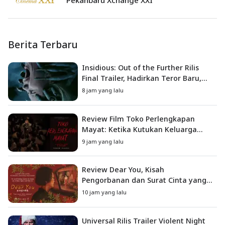
Berita Terbaru
Insidious: Out of the Further Rilis
Final Trailer, Hadirkan Teror Baru,
Iblis Kini Masuk ke Dunia Manusia
8 jam yang lalu
Review Film Toko Perlengkapan
Mayat: Ketika Kutukan Keluarga
Menjadi Sumber Teror yang
9 jam yang lalu
Sesungguhnya
Review Dear You, Kisah
Pengorbanan dan Surat Cinta yang
Menyentuh Hati
10 jam yang lalu
Universal Rilis Trailer Violent Night