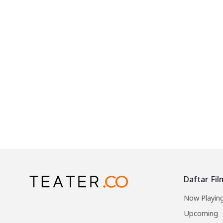
Daftar Fil
Now Playin
Upcoming