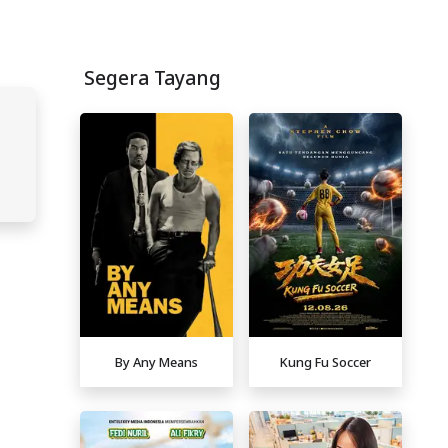
Segera Tayang
By Any Means
Kung Fu Soccer