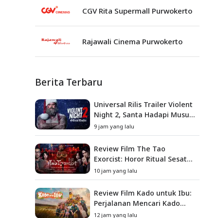
CGV Rita Supermall Purwokerto
Rajawali Cinema Purwokerto
Berita Terbaru
Universal Rilis Trailer Violent
Night 2, Santa Hadapi Musuh
Baru
9 jam yang lalu
Review Film The Tao
Exorcist: Horor Ritual Sesat
Taiwan yang Penuh Misteri
10 jam yang lalu
dan Teror Psikologis
Review Film Kado untuk Ibu:
Perjalanan Mencari Kado
yang Mengajarkan Arti
12 jam yang lalu