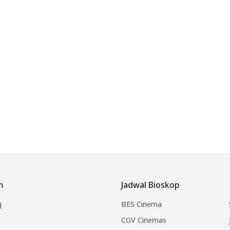
m
Jadwal Bioskop
g
BES Cinema
CGV Cinemas