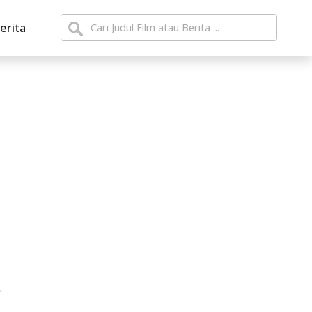
erita
.