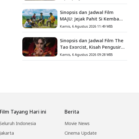
Keluarga
Sinopsis dan Jadwal Film
MAJU: Jejak Pahit Si Kembang
Gula, Misteri Hilangnya
Kamis, 6 Agustus 2026 11:49 WIB
Bagas di Lokasi Jambore
Sinopsis dan Jadwal Film The
Tao Exorcist, Kisah Pengusir
Setan Melawan Kutukan
Kamis, 6 Agustus 2026 09:28 WIB
Mematikan
Film Tayang Hari ini
Berita
Seluruh Indonesia
Movie News
Jakarta
Cinema Update