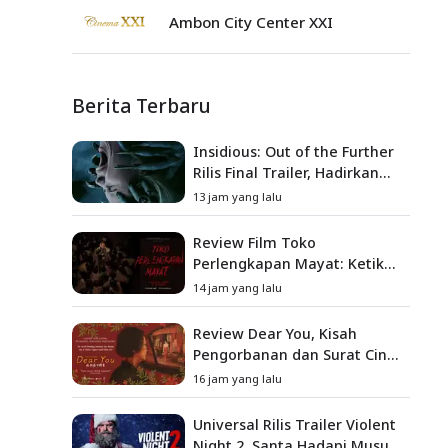
Ambon City Center XXI
Berita Terbaru
Insidious: Out of the Further
Rilis Final Trailer, Hadirkan
Teror Baru, Iblis Kini Masuk
13 jam yang lalu
ke Dunia Manusia
Review Film Toko
Perlengkapan Mayat: Ketika
Kutukan Keluarga Menjadi
14 jam yang lalu
Sumber Teror yang
Sesungguhnya
Review Dear You, Kisah
Pengorbanan dan Surat Cinta
yang Menyentuh Hati
16 jam yang lalu
Universal Rilis Trailer Violent
Night 2, Santa Hadapi Musuh