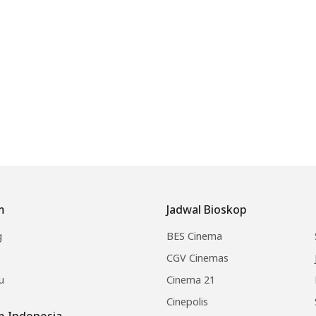
m
Jadwal Bioskop
g
BES Cinema
CGV Cinemas
u
Cinema 21
Cinepolis
lm Indonesia