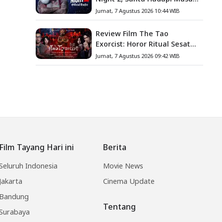
Baru
Jumat, 7 Agustus 2026 10:44 WIB
Review Film The Tao
Exorcist: Horor Ritual Sesat
Taiwan yang Penuh Misteri
Jumat, 7 Agustus 2026 09:42 WIB
dan Teror Psikologis
Film Tayang Hari ini
Berita
Seluruh Indonesia
Movie News
Jakarta
Cinema Update
Bandung
Tentang
Surabaya