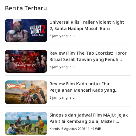
Berita Terbaru
Universal Rilis Trailer Violent Night
2, Santa Hadapi Musuh Baru
3 jam yang lalu
Review Film The Tao Exorcist: Horor
Ritual Sesat Taiwan yang Penuh
Misteri dan Teror Psikologis
4 jam yang lalu
Review Film Kado untuk Ibu:
Perjalanan Mencari Kado yang
Mengajarkan Arti Keluarga
5 jam yang lalu
Sinopsis dan Jadwal Film MAJU: Jejak
Pahit Si Kembang Gula, Misteri
Hilangnya Bagas di Lokasi Jambore
Kamis, 6 Agustus 2026 11:49 WIB