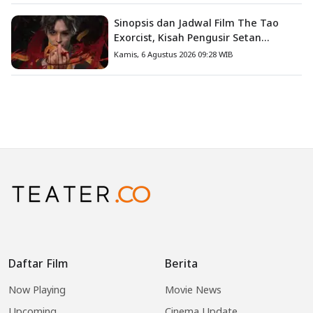
Sinopsis dan Jadwal Film The Tao
Exorcist, Kisah Pengusir Setan
Melawan Kutukan Mematikan
Kamis, 6 Agustus 2026 09:28 WIB
Daftar Film
Berita
Now Playing
Movie News
Upcoming
Cinema Update