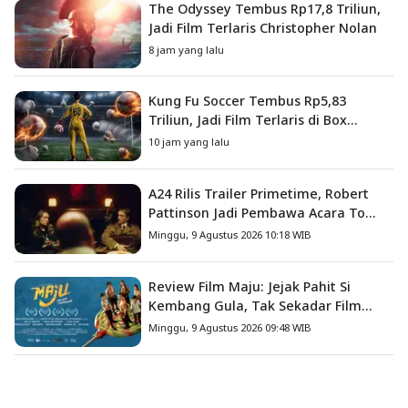
The Odyssey Tembus Rp17,8 Triliun,
Jadi Film Terlaris Christopher Nolan
8 jam yang lalu
Kung Fu Soccer Tembus Rp5,83
Triliun, Jadi Film Terlaris di Box
Office China
10 jam yang lalu
A24 Rilis Trailer Primetime, Robert
Pattinson Jadi Pembawa Acara To
Catch a Predator
Minggu, 9 Agustus 2026 10:18 WIB
Review Film Maju: Jejak Pahit Si
Kembang Gula, Tak Sekadar Film
Petualangan Anak
Minggu, 9 Agustus 2026 09:48 WIB