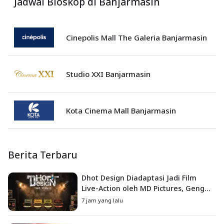
Jadwal Bioskop di Banjarmasin
Cinepolis Mall The Galeria Banjarmasin
Studio XXI Banjarmasin
Kota Cinema Mall Banjarmasin
Berita Terbaru
Dhot Design Diadaptasi Jadi Film
Live-Action oleh MD Pictures, Geng
4G Siap ke Layar Lebar
7 jam yang lalu