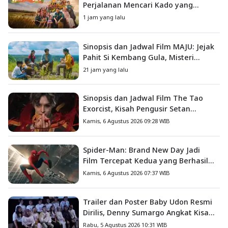
Perjalanan Mencari Kado yang
Mengajarkan Arti Keluarga
1 jam yang lalu
Sinopsis dan Jadwal Film MAJU: Jejak
Pahit Si Kembang Gula, Misteri
Hilangnya Bagas di Lokasi Jambore
21 jam yang lalu
Sinopsis dan Jadwal Film The Tao
Exorcist, Kisah Pengusir Setan
Melawan Kutukan Mematikan
Kamis, 6 Agustus 2026 09:28 WIB
Spider-Man: Brand New Day Jadi
Film Tercepat Kedua yang Berhasil
Tembus US$1 Miliar
Kamis, 6 Agustus 2026 07:37 WIB
Trailer dan Poster Baby Udon Resmi
Dirilis, Denny Sumargo Angkat Kisah
Nyata Fanny Kondoh
Rabu, 5 Agustus 2026 10:31 WIB