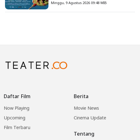
Petualangan Anak
Minggu, 9 Agustus 2026 09:48 WIB
Daftar Film
Berita
Now Playing
Movie News
Upcoming
Cinema Update
Film Terbaru
Tentang