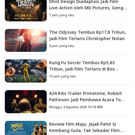
Dhot Design Diadaptasi Jadi Film
Live-Action oleh MD Pictures, Geng
4G Siap ke Layar Lebar
7 jam yang lalu
The Odyssey Tembus Rp17,8 Triliun,
Jadi Film Terlaris Christopher Nolan
8 jam yang lalu
Kung Fu Soccer Tembus Rp5,83
Triliun, Jadi Film Terlaris di Box
Office China
10 jam yang lalu
A24 Rilis Trailer Primetime, Robert
Pattinson Jadi Pembawa Acara To
Catch a Predator
Minggu, 9 Agustus 2026 10:18 WIB
Review Film Maju: Jejak Pahit Si
Kembang Gula, Tak Sekadar Film