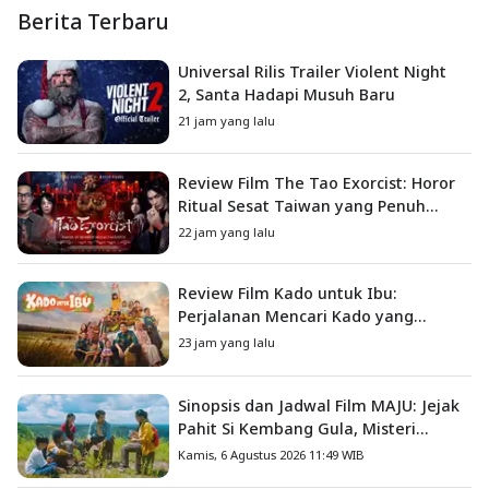
Berita Terbaru
Universal Rilis Trailer Violent Night
2, Santa Hadapi Musuh Baru
21 jam yang lalu
Review Film The Tao Exorcist: Horor
Ritual Sesat Taiwan yang Penuh
Misteri dan Teror Psikologis
22 jam yang lalu
Review Film Kado untuk Ibu:
Perjalanan Mencari Kado yang
Mengajarkan Arti Keluarga
23 jam yang lalu
Sinopsis dan Jadwal Film MAJU: Jejak
Pahit Si Kembang Gula, Misteri
Hilangnya Bagas di Lokasi Jambore
Kamis, 6 Agustus 2026 11:49 WIB