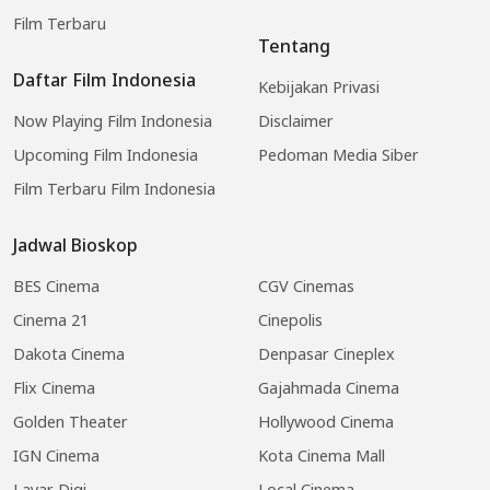
Film Terbaru
Tentang
Daftar Film Indonesia
Kebijakan Privasi
Now Playing Film Indonesia
Disclaimer
Upcoming Film Indonesia
Pedoman Media Siber
Film Terbaru Film Indonesia
Jadwal Bioskop
BES Cinema
CGV Cinemas
Cinema 21
Cinepolis
Dakota Cinema
Denpasar Cineplex
Flix Cinema
Gajahmada Cinema
Golden Theater
Hollywood Cinema
IGN Cinema
Kota Cinema Mall
Layar Digi
Local Cinema