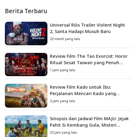
Berita Terbaru
Universal Rilis Trailer Violent Night
2, Santa Hadapi Musuh Baru
22 menit yang lalu
Review Film The Tao Exorcist: Horor
Ritual Sesat Taiwan yang Penuh
Misteri dan Teror Psikologis
1 jam yang lalu
Review Film Kado untuk Ibu:
Perjalanan Mencari Kado yang
Mengajarkan Arti Keluarga
2 jam yang lalu
Sinopsis dan Jadwal Film MAJU: Jejak
Pahit Si Kembang Gula, Misteri
Hilangnya Bagas di Lokasi Jambore
23 jam yang lalu