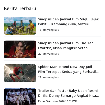
Berita Terbaru
Sinopsis dan Jadwal Film MAJU: Jejak
Pahit Si Kembang Gula, Misteri
Hilangnya Bagas di Lokasi Jambore
18 jam yang lalu
Sinopsis dan Jadwal Film The Tao
Exorcist, Kisah Pengusir Setan
Melawan Kutukan Mematikan
20 jam yang lalu
Spider-Man: Brand New Day Jadi
Film Tercepat Kedua yang Berhasil
Tembus US$1 Miliar
22 jam yang lalu
Trailer dan Poster Baby Udon Resmi
Dirilis, Denny Sumargo Angkat Kisah
Nyata Fanny Kondoh
Rabu, 5 Agustus 2026 10:31 WIB