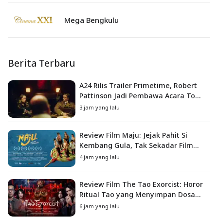
Mega Bengkulu
Berita Terbaru
A24 Rilis Trailer Primetime, Robert
Pattinson Jadi Pembawa Acara To
Catch a Predator
3 jam yang lalu
Review Film Maju: Jejak Pahit Si
Kembang Gula, Tak Sekadar Film
Petualangan Anak
4 jam yang lalu
Review Film The Tao Exorcist: Horor
Ritual Tao yang Menyimpan Dosa
Masa Lalu
6 jam yang lalu