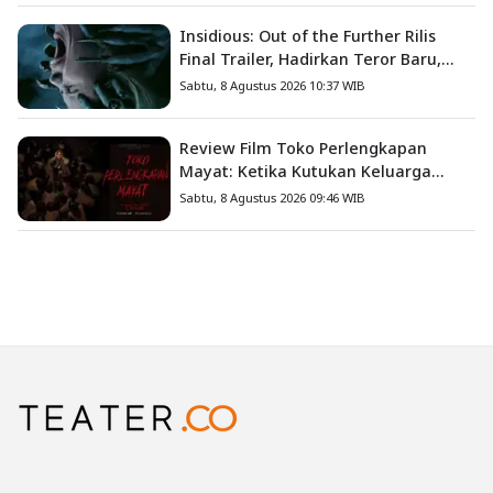
Insidious: Out of the Further Rilis
Final Trailer, Hadirkan Teror Baru,
Iblis Kini Masuk ke Dunia Manusia
Sabtu, 8 Agustus 2026 10:37 WIB
Review Film Toko Perlengkapan
Mayat: Ketika Kutukan Keluarga
Menjadi Sumber Teror yang
Sabtu, 8 Agustus 2026 09:46 WIB
Sesungguhnya