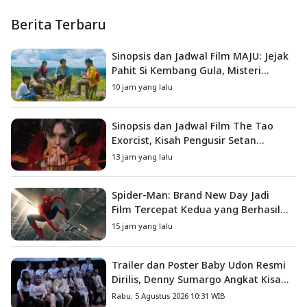
Berita Terbaru
Sinopsis dan Jadwal Film MAJU: Jejak
Pahit Si Kembang Gula, Misteri
Hilangnya Bagas di Lokasi Jambore
10 jam yang lalu
Sinopsis dan Jadwal Film The Tao
Exorcist, Kisah Pengusir Setan
Melawan Kutukan Mematikan
13 jam yang lalu
Spider-Man: Brand New Day Jadi
Film Tercepat Kedua yang Berhasil
Tembus US$1 Miliar
15 jam yang lalu
Trailer dan Poster Baby Udon Resmi
Dirilis, Denny Sumargo Angkat Kisah
Nyata Fanny Kondoh
Rabu, 5 Agustus 2026 10:31 WIB