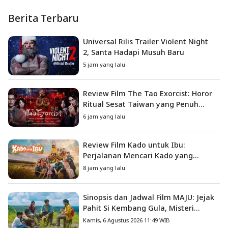
Berita Terbaru
Universal Rilis Trailer Violent Night
2, Santa Hadapi Musuh Baru
5 jam yang lalu
Review Film The Tao Exorcist: Horor
Ritual Sesat Taiwan yang Penuh
Misteri dan Teror Psikologis
6 jam yang lalu
Review Film Kado untuk Ibu:
Perjalanan Mencari Kado yang
Mengajarkan Arti Keluarga
8 jam yang lalu
Sinopsis dan Jadwal Film MAJU: Jejak
Pahit Si Kembang Gula, Misteri
Hilangnya Bagas di Lokasi Jambore
Kamis, 6 Agustus 2026 11:49 WIB