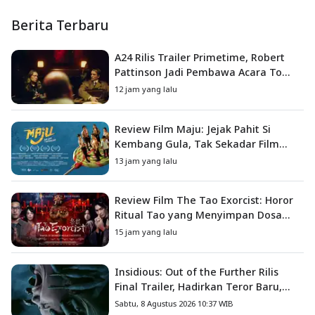
Berita Terbaru
A24 Rilis Trailer Primetime, Robert
Pattinson Jadi Pembawa Acara To
Catch a Predator
12 jam yang lalu
Review Film Maju: Jejak Pahit Si
Kembang Gula, Tak Sekadar Film
Petualangan Anak
13 jam yang lalu
Review Film The Tao Exorcist: Horor
Ritual Tao yang Menyimpan Dosa
Masa Lalu
15 jam yang lalu
Insidious: Out of the Further Rilis
Final Trailer, Hadirkan Teror Baru,
Iblis Kini Masuk ke Dunia Manusia
Sabtu, 8 Agustus 2026 10:37 WIB