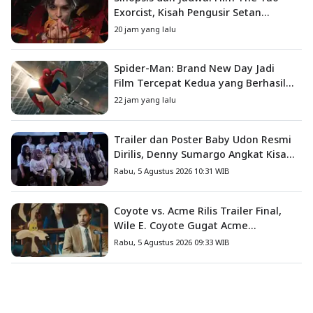
Exorcist, Kisah Pengusir Setan
Melawan Kutukan Mematikan
20 jam yang lalu
Spider-Man: Brand New Day Jadi
Film Tercepat Kedua yang Berhasil
Tembus US$1 Miliar
22 jam yang lalu
Trailer dan Poster Baby Udon Resmi
Dirilis, Denny Sumargo Angkat Kisah
Nyata Fanny Kondoh
Rabu, 5 Agustus 2026 10:31 WIB
Coyote vs. Acme Rilis Trailer Final,
Wile E. Coyote Gugat Acme
Corporation ke Pengadilan
Rabu, 5 Agustus 2026 09:33 WIB