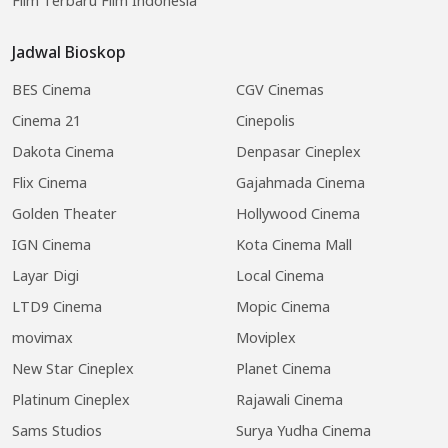
Film Terbaru Film Indonesia
Jadwal Bioskop
BES Cinema
CGV Cinemas
Cinema 21
Cinepolis
Dakota Cinema
Denpasar Cineplex
Flix Cinema
Gajahmada Cinema
Golden Theater
Hollywood Cinema
IGN Cinema
Kota Cinema Mall
Layar Digi
Local Cinema
LTD9 Cinema
Mopic Cinema
movimax
Moviplex
New Star Cineplex
Planet Cinema
Platinum Cineplex
Rajawali Cinema
Sams Studios
Surya Yudha Cinema