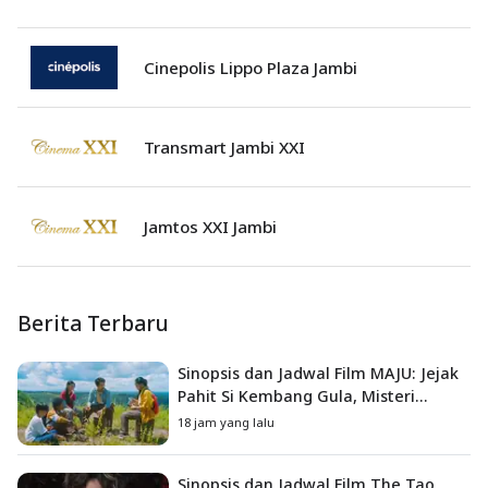
Cinepolis Lippo Plaza Jambi
Transmart Jambi XXI
Jamtos XXI Jambi
Berita Terbaru
Sinopsis dan Jadwal Film MAJU: Jejak
Pahit Si Kembang Gula, Misteri
Hilangnya Bagas di Lokasi Jambore
18 jam yang lalu
Sinopsis dan Jadwal Film The Tao