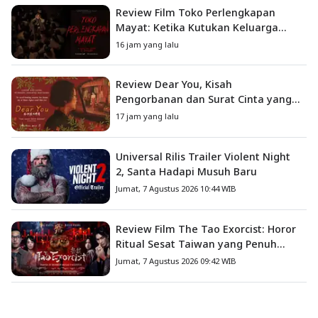
Review Film Toko Perlengkapan
Mayat: Ketika Kutukan Keluarga
Menjadi Sumber Teror yang
16 jam yang lalu
Sesungguhnya
Review Dear You, Kisah
Pengorbanan dan Surat Cinta yang
Menyentuh Hati
17 jam yang lalu
Universal Rilis Trailer Violent Night
2, Santa Hadapi Musuh Baru
Jumat, 7 Agustus 2026 10:44 WIB
Review Film The Tao Exorcist: Horor
Ritual Sesat Taiwan yang Penuh
Misteri dan Teror Psikologis
Jumat, 7 Agustus 2026 09:42 WIB