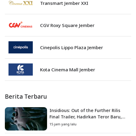
Transmart Jember XXI
CGV Roxy Square Jember
Cinepolis Lippo Plaza Jember
Kota Cinema Mall Jember
Berita Terbaru
Insidious: Out of the Further Rilis
Final Trailer, Hadirkan Teror Baru,
Iblis Kini Masuk ke Dunia Manusia
15 jam yang lalu