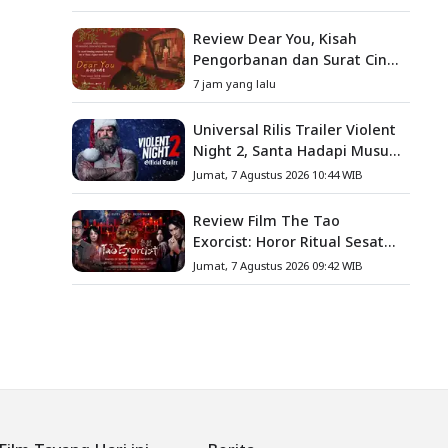
Sumber Teror yang
Sesungguhnya
Review Dear You, Kisah
Pengorbanan dan Surat Cinta
yang Menyentuh Hati
7 jam yang lalu
Universal Rilis Trailer Violent
Night 2, Santa Hadapi Musuh
Baru
Jumat, 7 Agustus 2026 10:44 WIB
Review Film The Tao
Exorcist: Horor Ritual Sesat
Taiwan yang Penuh Misteri
Jumat, 7 Agustus 2026 09:42 WIB
dan Teror Psikologis