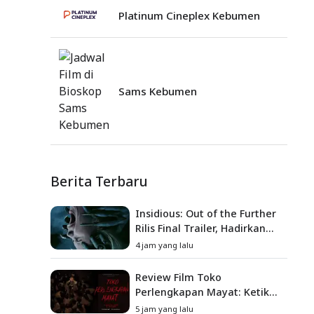
Platinum Cineplex Kebumen
Sams Kebumen
Berita Terbaru
Insidious: Out of the Further
Rilis Final Trailer, Hadirkan
Teror Baru, Iblis Kini Masuk
4 jam yang lalu
ke Dunia Manusia
Review Film Toko
Perlengkapan Mayat: Ketika
Kutukan Keluarga Menjadi
5 jam yang lalu