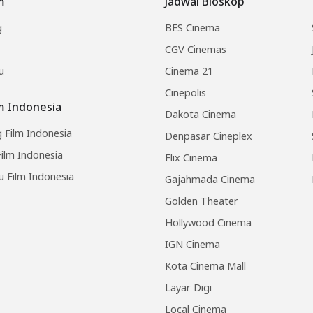
m
Jadwal Bioskop
g
BES Cinema
CGV Cinemas
u
Cinema 21
Cinepolis
lm Indonesia
Dakota Cinema
 Film Indonesia
Denpasar Cineplex
ilm Indonesia
Flix Cinema
u Film Indonesia
Gajahmada Cinema
Golden Theater
Hollywood Cinema
IGN Cinema
Kota Cinema Mall
Layar Digi
Local Cinema