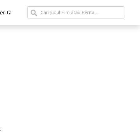
erita
u